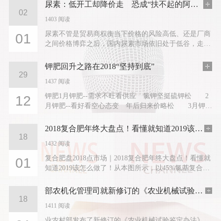
尿素：低开工却降价走 恐成“扶不起的阿斗”？
02
1403 阅读
尿素不管是贸易商权衡当下价格的风险高低、还是厂商
01
之间价格博弈之后，国内尿素市场依旧处于低谷，走货
慢、成交少、价格走低是眼下尿素面临的艰难处境；
2019年的开篇不是红火，而是...
钾肥回升之路在2018“坚持到底”
29
1437 阅读
钾肥1月钾肥--需求不旺看供应 氯钾坚挺硫钾松 2
12
月钾肥--看好看空心态变 年后归来价略松 3月钾
肥--旺季不旺噩梦现 淡季不淡不敢赌 4月钾肥--氯
化钾疑似企稳 硫...
2018复合肥年终大盘点！看懂就知道2019该怎么做了！
18
1432 阅读
复合肥盘2018点市场｜2018复合肥年终大盘点！看懂就
01
知道2019该怎么做了！从本图所示，以45%氯基复合肥
为例，前几年的复合肥市场价格低...
部农机化管理司就新修订的《农业机械试验鉴定办法》答记者问
18
1411 阅读
业农村部发布了新修订的《农业机械试验鉴定办法》