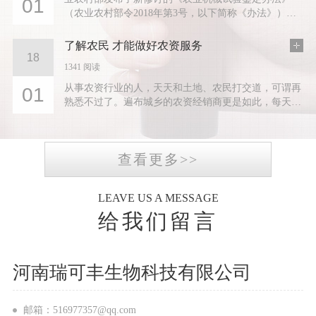
01
（农业农村部令2018年第3号，以下简称《办法》），
自2019年4月1日起实施。记者就《办法》的修订背景、
内容及贯彻落实等有关...
了解农民 才能做好农资服务
18
1341 阅读
从事农资行业的人，天天和土地、农民打交道，可谓再
01
熟悉不过了。遍布城乡的农资经销商更是如此，每天店
门一开，面对的就是农民...
查看更多>>
LEAVE US A MESSAGE
给我们留言
河南瑞可丰生物科技有限公司
邮箱：516977357@qq.com