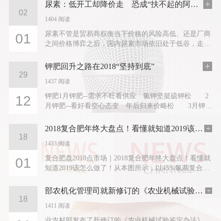
尿素：低开工却降价走 恐成“扶不起的阿斗”？
02
1404 阅读
尿素不管是贸易商权衡当下价格的风险高低、还是厂商
01
之间价格博弈之后，国内尿素市场依旧处于低谷，走货
慢、成交少、价格走低是眼下尿素面临的艰难处境；
2019年的开篇不是红火，而是...
钾肥回升之路在2018“坚持到底”
29
1437 阅读
钾肥1月钾肥--需求不旺看供应 氯钾坚挺硫钾松 2
12
月钾肥--看好看空心态变 年后归来价略松 3月钾
肥--旺季不旺噩梦现 淡季不淡不敢赌 4月钾肥--氯
化钾疑似企稳 硫...
2018复合肥年终大盘点！看懂就知道2019该怎么做了！
18
1433 阅读
复合肥盘2018点市场｜2018复合肥年终大盘点！看懂就
01
知道2019该怎么做了！从本图所示，以45%氯基复合肥
为例，前几年的复合肥市场价格低...
部农机化管理司就新修订的《农业机械试验鉴定办法》答记者问
18
1411 阅读
业农村部发布了新修订的《农业机械试验鉴定办法》